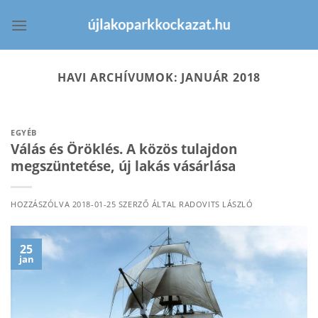
Skip
to
content
HAVI ARCHÍVUMOK:
JANUÁR 2018
EGYÉB
Válás és Öröklés. A közös tulajdon
megszüntetése, új lakás vásárlása
HOZZÁSZÓLVA
2018-01-25
SZERZŐ ÁLTAL
RADOVITS LÁSZLÓ
25
jan