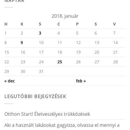
NAPTÁR
2018. január
H
K
S
C
P
S
V
1
2
3
4
5
6
7
8
9
10
11
12
13
14
15
16
17
18
19
20
21
22
23
24
25
26
27
28
29
30
31
« dec
feb »
LEGUTÓBBI BEJEGYZÉSEK
Otthon Start! Életveszélyes trükközések
Aki a használt lakásokat gagyizza, olvassa el mennyi a