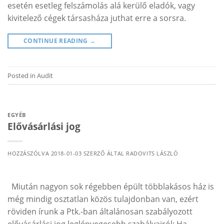
esetén esetleg felszámolás alá kerülő eladók, vagy
kivitelező cégek társasháza juthat erre a sorsra.
CONTINUE READING
→
Posted in
Audit
EGYÉB
Elővásárlási jog
HOZZÁSZÓLVA
2018-01-03
SZERZŐ ÁLTAL
RADOVITS LÁSZLÓ
Miután nagyon sok régebben épült többlakásos ház is
még mindig osztatlan közös tulajdonban van, ezért
röviden írunk a Ptk.-ban általánosan szabályozott