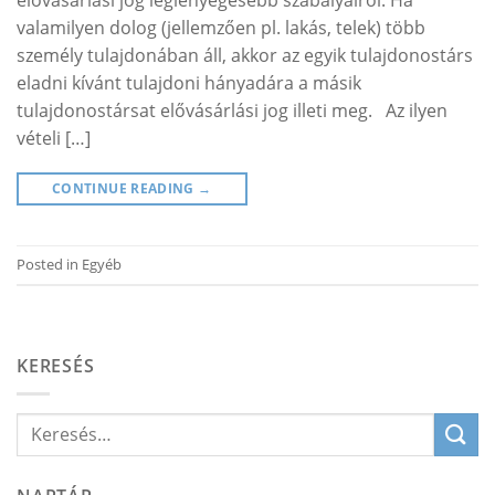
elővásárlási jog leglényegesebb szabályairól: Ha
valamilyen dolog (jellemzően pl. lakás, telek) több
személy tulajdonában áll, akkor az egyik tulajdonostárs
eladni kívánt tulajdoni hányadára a másik
tulajdonostársat elővásárlási jog illeti meg. Az ilyen
vételi […]
CONTINUE READING
→
Posted in
Egyéb
KERESÉS