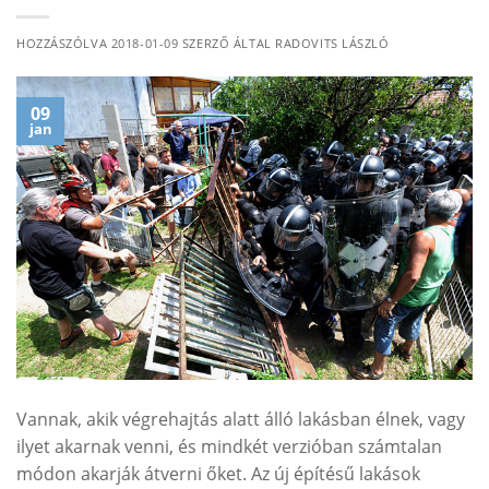
HOZZÁSZÓLVA
2018-01-09
SZERZŐ ÁLTAL
RADOVITS LÁSZLÓ
09
jan
Vannak, akik végrehajtás alatt álló lakásban élnek, vagy
ilyet akarnak venni, és mindkét verzióban számtalan
módon akarják átverni őket. Az új építésű lakások