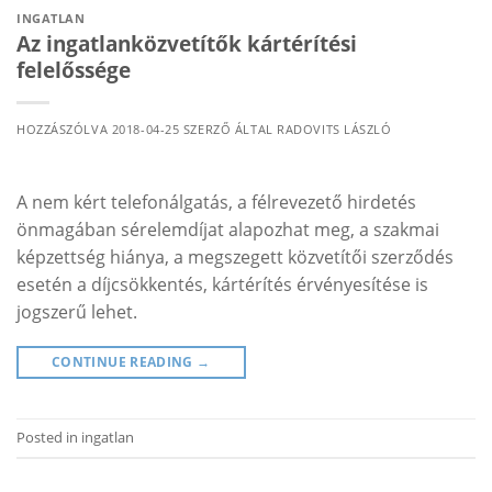
INGATLAN
Az ingatlanközvetítők kártérítési
felelőssége
HOZZÁSZÓLVA
2018-04-25
SZERZŐ ÁLTAL
RADOVITS LÁSZLÓ
A nem kért telefonálgatás, a félrevezető hirdetés
önmagában sérelemdíjat alapozhat meg, a szakmai
képzettség hiánya, a megszegett közvetítői szerződés
esetén a díjcsökkentés, kártérítés érvényesítése is
jogszerű lehet.
CONTINUE READING
→
Posted in
ingatlan