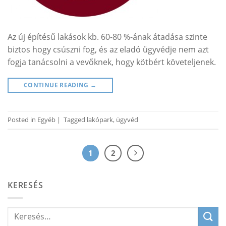
Az új építésű lakások kb. 60-80 %-ának átadása szinte
biztos hogy csúszni fog, és az eladó ügyvédje nem azt
fogja tanácsolni a vevőknek, hogy kötbért követeljenek.
CONTINUE READING
→
Posted in
Egyéb
|
Tagged
lakópark
,
ügyvéd
1
2
KERESÉS