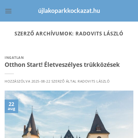
Skip
to
content
SZERZŐ ARCHÍVUMOK:
RADOVITS LÁSZLÓ
INGATLAN
Otthon Start! Életveszélyes trükközések
HOZZÁSZÓLVA
2025-08-22
SZERZŐ ÁLTAL
RADOVITS LÁSZLÓ
22
aug