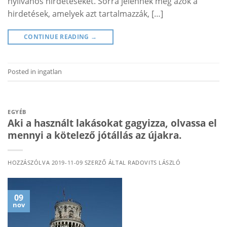
nyilvános hirdetéseket. Sorra jelennek meg azok a
hirdetések, amelyek azt tartalmazzák, […]
CONTINUE READING
→
Posted in
ingatlan
EGYÉB
Aki a használt lakásokat gagyizza, olvassa el
mennyi a kötelező jótállás az újakra.
HOZZÁSZÓLVA
2019-11-09
SZERZŐ ÁLTAL
RADOVITS LÁSZLÓ
09
nov