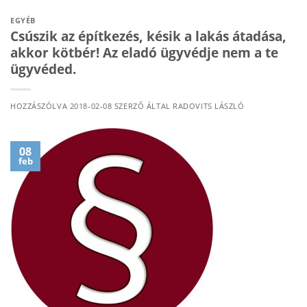
EGYÉB
Csúszik az építkezés, késik a lakás átadása,
akkor kötbér! Az eladó ügyvédje nem a te
ügyvéded.
HOZZÁSZÓLVA
2018-02-08
SZERZŐ ÁLTAL
RADOVITS LÁSZLÓ
08
feb