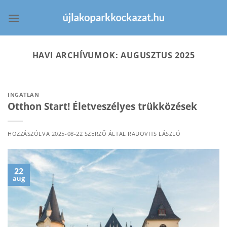
Skip
to
content
HAVI ARCHÍVUMOK:
AUGUSZTUS 2025
INGATLAN
Otthon Start! Életveszélyes trükközések
HOZZÁSZÓLVA
2025-08-22
SZERZŐ ÁLTAL
RADOVITS LÁSZLÓ
22
aug