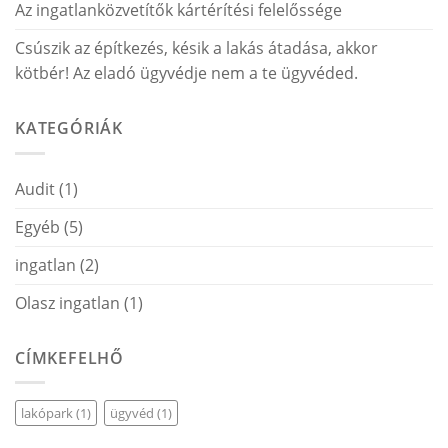
Az ingatlanközvetítők kártérítési felelőssége
Csúszik az építkezés, késik a lakás átadása, akkor
kötbér! Az eladó ügyvédje nem a te ügyvéded.
KATEGÓRIÁK
Audit
(1)
Egyéb
(5)
ingatlan
(2)
Olasz ingatlan
(1)
CÍMKEFELHŐ
lakópark
(1)
ügyvéd
(1)