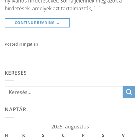
nyilvános hirdetéseket. Sorra jelennek meg azok a
hirdetések, amelyek azt tartalmazzák, […]
CONTINUE READING
→
Posted in
ingatlan
KERESÉS
NAPTÁR
2025. augusztus
H
K
S
C
P
S
V