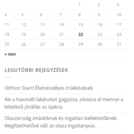
1
2
3
4
5
6
7
8
9
10
11
12
13
14
15
16
17
18
19
20
21
22
23
24
25
26
27
28
29
30
31
« nov
LEGUTÓBBI BEJEGYZÉSEK
Otthon Start! Életveszélyes trükközések
Aki a használt lakásokat gagyizza, olvassa el mennyi a
kötelező jótállás az újakra.
Olaszország imádóknak és ingatlan befektetőknek.
Megfizethetővé vált az olasz ingatlanpiac.