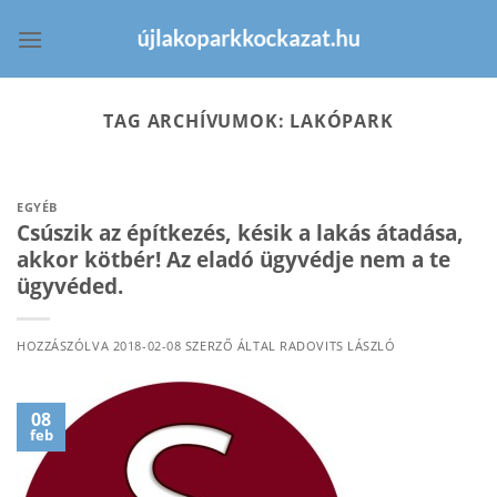
Skip
to
content
TAG ARCHÍVUMOK:
LAKÓPARK
EGYÉB
Csúszik az építkezés, késik a lakás átadása,
akkor kötbér! Az eladó ügyvédje nem a te
ügyvéded.
HOZZÁSZÓLVA
2018-02-08
SZERZŐ ÁLTAL
RADOVITS LÁSZLÓ
08
feb